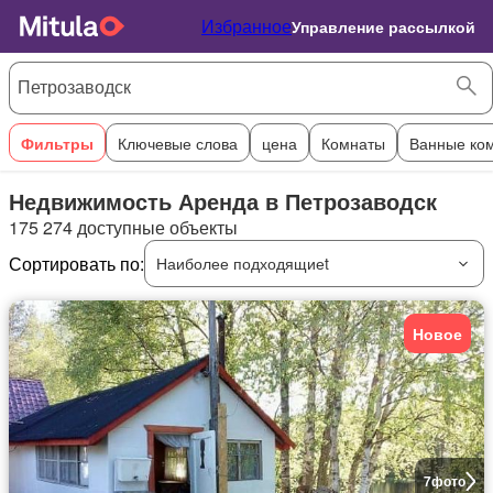
Избранное
Управление рассылкой
Фильтры
Ключевые слова
цена
Комнаты
Ванные ко
Недвижимость Аренда в Петрозаводск
175 274 доступные объекты
Сортировать по:
Наиболее подходящиеt
Новое
7
фото