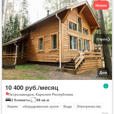
Новое
17
фото
Дом
10 400 руб./месяц
Петрозаводск, Карелия Республика
2 Комнаты
68 кв.м
Камин
оборудованная кухня
Вода
Электричество