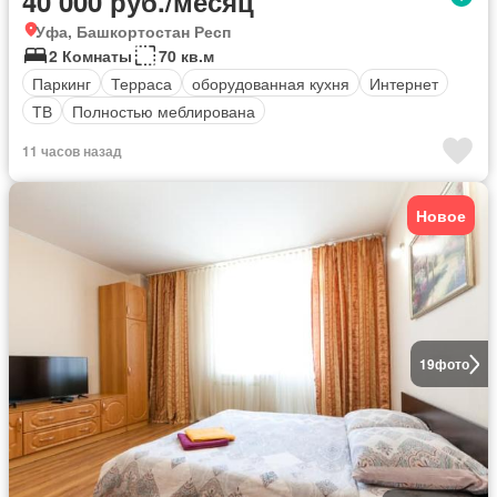
40 000 руб./месяц
Уфа, Башкортостан Респ
2 Комнаты
70 кв.м
Паркинг
Терраса
оборудованная кухня
Интернет
ТВ
Полностью меблирована
11 часов назад
Новое
19
фото