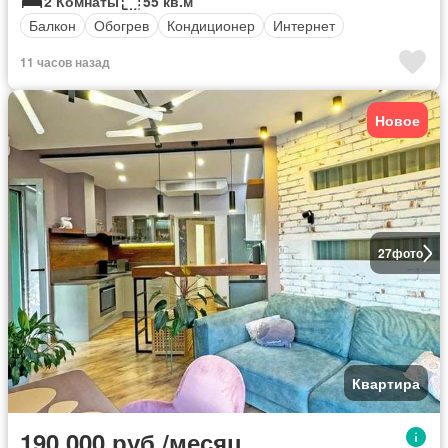
2 Комнаты
55 кв.м
Балкон
Обогрев
Кондиционер
Интернет
11 часов назад
Новое
27
фото
Квартира
190 000 руб./месяц