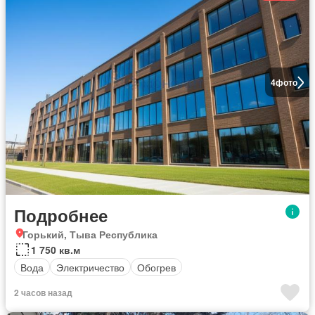
4
фото
Подробнее
Горький, Тыва Республика
1 750 кв.м
Вода
Электричество
Обогрев
2 часов назад