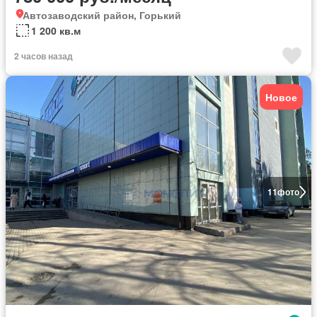
Автозаводский район, Горький
1 200 кв.м
2 часов назад
Новое
11
фото