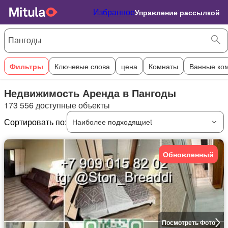
Избранное
Управление рассылкой
Фильтры
Ключевые слова
цена
Комнаты
Ванные ко
Недвижимость Аренда в Пангоды
173 556 доступные объекты
Сортировать по:
Наиболее подходящиеt
Обновленный
Посмотреть Фото