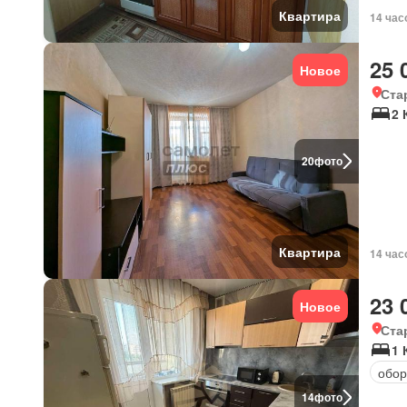
Квартира
14 час
25 
Новое
Ста
2 
20
фото
Квартира
14 час
23 
Новое
Ста
1 
обор
14
фото