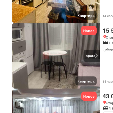
Квартира
14 час
15 
Новое
Ста
1 
обор
7
фото
Квартира
14 час
43 
Новое
Ста
4 