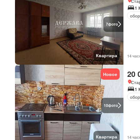
Ста
1 
обор
7
фото
Квартира
14 час
20 
Новое
Ста
1 
обор
10
фото
Квартира
14 час