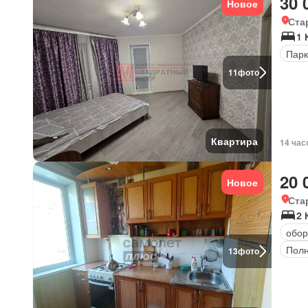
30 
Новое
Ста
1 
Парк
11
фото
Квартира
14 час
20 
Новое
Ста
2 
обор
Полн
13
фото