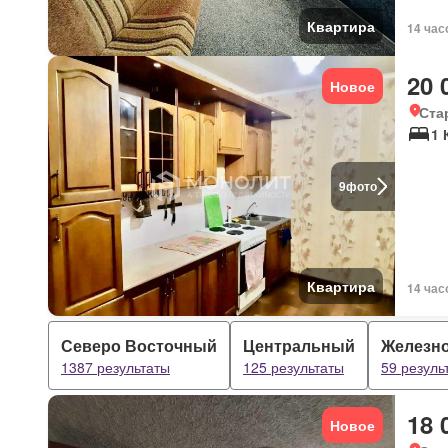
Квартира
14 час
20 
Новое
Ста
1 
9
фото
Квартира
14 час
Северо Восточный
Центральный
Железн
1387 результаты
125 результаты
59 резуль
18 
Новое