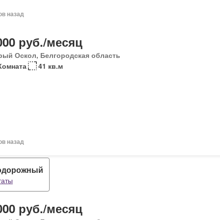
ов назад
000 руб./месяц
рый Оскол, Белгородская область
Комната
41 кв.м
ов назад
одорожный
таты
000 руб./месяц