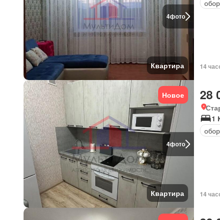
обор
4
фото
Квартира
14 час
28 
Новое
Ста
1 
обор
4
фото
Квартира
14 час