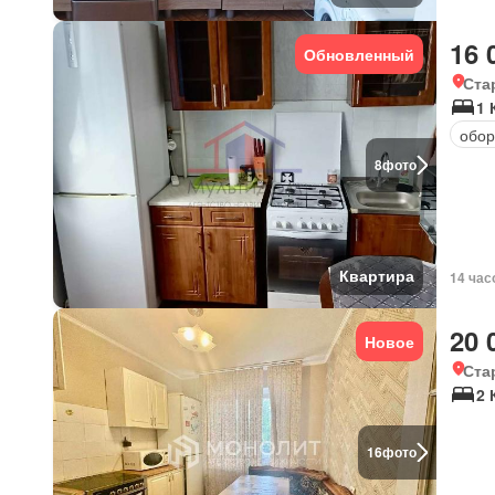
16 
Обновленный
Ста
1 
обор
8
фото
Квартира
14 час
20 
Новое
Ста
2 
16
фото