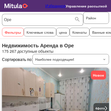
Избранное
Управление рассылкой
Район
Фильтры
Ключевые слова
цена
Комнаты
Ванные ко
Недвижимость Аренда в Оре
175 267 доступные объекты
Сортировать по:
Наиболее подходящиеt
Новое
4
фото