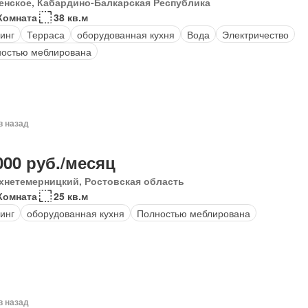
енское, Кабардино-Балкарская Республика
Комната
38 кв.м
инг
Терраса
оборудованная кухня
Вода
Электричество
остью меблирована
в назад
000 руб./месяц
хнетемерницкий, Ростовская область
Комната
25 кв.м
инг
оборудованная кухня
Полностью меблирована
в назад