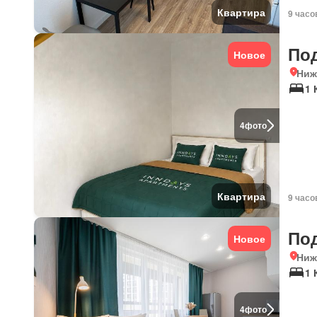
Квартира
9 часо
По
Новое
Ниж
1 
4
фото
Квартира
9 часо
По
Новое
Ниж
1 
4
фото