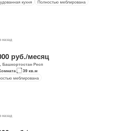
удованная кухня
Полностью меблирована
в назад
000 руб./месяц
, Башкортостан Респ
Комната
39 кв.м
остью меблирована
в назад