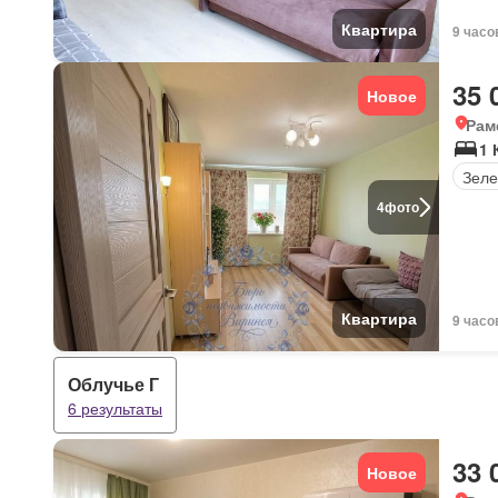
Квартира
9 часо
35 
Новое
Рам
1 
Зеле
4
фото
Квартира
9 часо
Облучье Г
6 результаты
33 
Новое