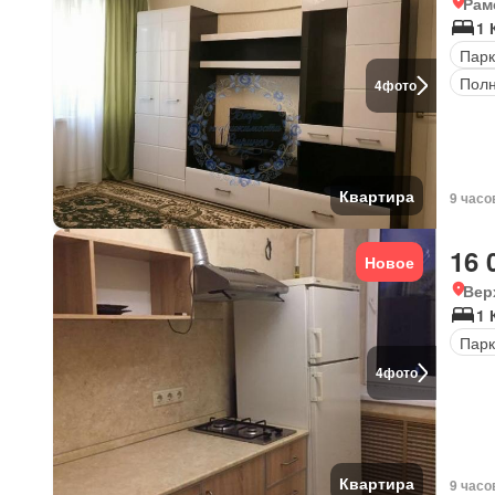
Рам
1 
Парк
Полн
4
фото
Квартира
9 часо
16 
Новое
Вер
1 
Парк
4
фото
Квартира
9 часо