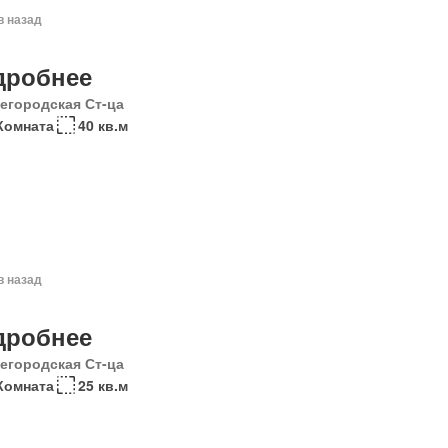
в назад
дробнее
егородская Ст-ца
Комната
40 кв.м
в назад
дробнее
егородская Ст-ца
Комната
25 кв.м