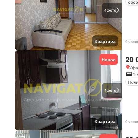
обор
4
фото
Квартира
9 часо
20 
Новое
Уфа
1 
Полн
4
фото
Квартира
9 часо