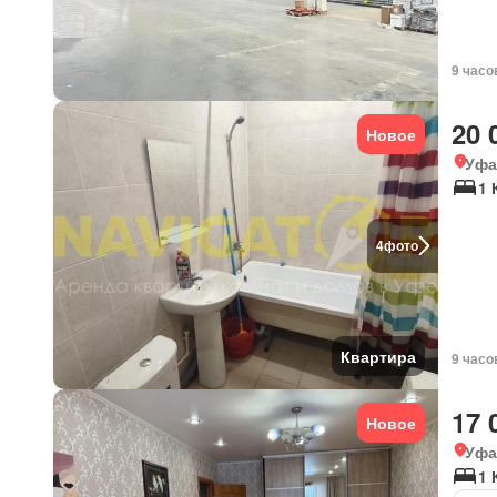
9 часо
20 
Новое
Уфа
1 
4
фото
Квартира
9 часо
17 
Новое
Уфа
1 