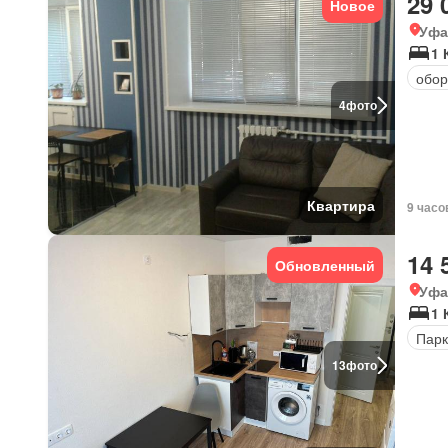
29 
Новое
Уфа
1 
обор
4
фото
Квартира
9 часо
14 
Обновленный
Уфа
1 
Парк
13
фото