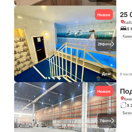
25 
Новое
Каб
5 
Кам
29
фото
Дом
9 часо
По
Новое
Хим
5 
Безо
7
фото