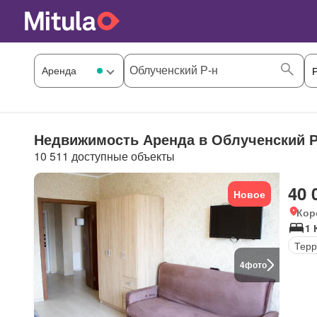
Недвижимость Аренда в Облученский Р
10 511 доступные объекты
40 
Новое
Кор
1 
Терр
4
фото