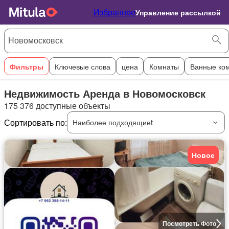
Избранное
Управление рассылкой
Фильтры
Ключевые слова
цена
Комнаты
Ванные ко
Недвижимость Аренда в Новомосковск
175 376 доступные объекты
Сортировать по:
Наиболее подходящиеt
Новое
Посмотреть Фото