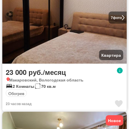
7
фото
Квартира
23 000 руб./месяц
Макаровский, Вологодская область
2 Комнаты
70 кв.м
Обогрев
23 часов назад
Новое