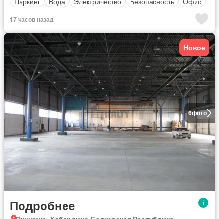
Паркинг
Вода
Электричество
Безопасность
Офис
17 часов назад
Новое
6
фото
Подробнее
Пушкино, Кабардино-Балкарская Республика