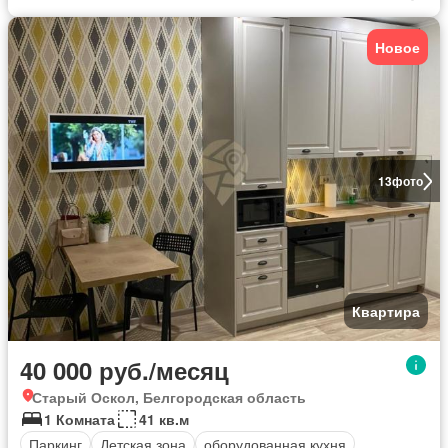
Новое
13
фото
Квартира
40 000 руб./месяц
Старый Оскол, Белгородская область
1 Комната
41 кв.м
Паркинг
Детская зона
оборудованная кухня