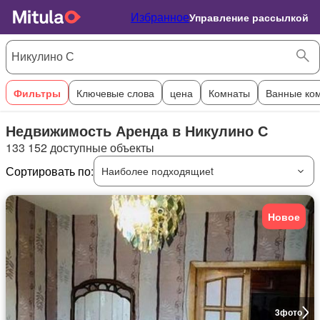
Избранное
Управление рассылкой
Фильтры
Ключевые слова
цена
Комнаты
Ванные ко
Недвижимость Аренда в Никулино С
133 152 доступные объекты
Сортировать по:
Наиболее подходящиеt
Новое
3
фото