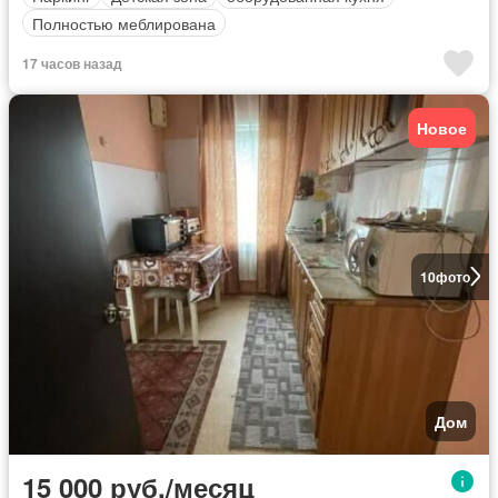
Полностью меблирована
17 часов назад
Новое
10
фото
Дом
15 000 руб./месяц