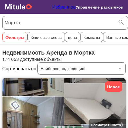
Избранное
Управление рассылкой
Фильтры
Ключевые слова
цена
Комнаты
Ванные ко
Недвижимость Аренда в Мортка
174 653 доступные объекты
Сортировать по:
Наиболее подходящиеt
Новое
Посмотреть Фото