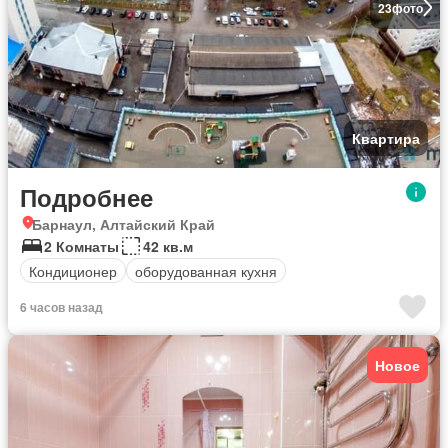
23
фото
Квартира
Подробнее
Барнаул, Алтайский Край
2 Комнаты
42 кв.м
Кондиционер
оборудованная кухня
6 часов назад
Новое