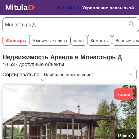
Избранное
Управление рассылкой
Фильтры
Ключевые слова
цена
Комнаты
Ванные ко
Недвижимость Аренда в Монастырь Д
10 537 доступные объекты
Сортировать по:
Наиболее подходящиеt
Новое
16
фото