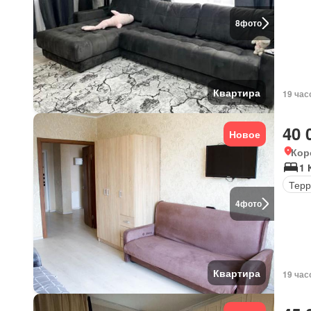
8
фото
Квартира
19 час
40 
Новое
Кор
1 
Терр
4
фото
Квартира
19 час