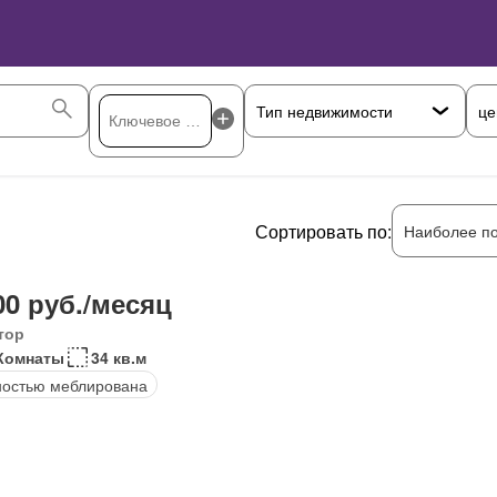
це
Сортировать по:
Наиболее п
00 руб./месяц
тор
Комнаты
34 кв.м
остью меблирована