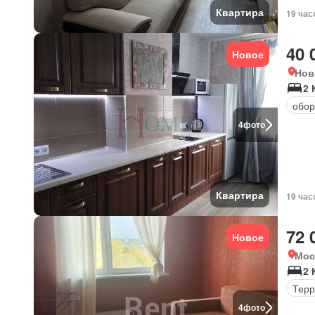
Квартира
19 час
40 
Новое
Нов
2 
обор
4
фото
Квартира
19 час
72 
Новое
Мос
2 
Терр
4
фото