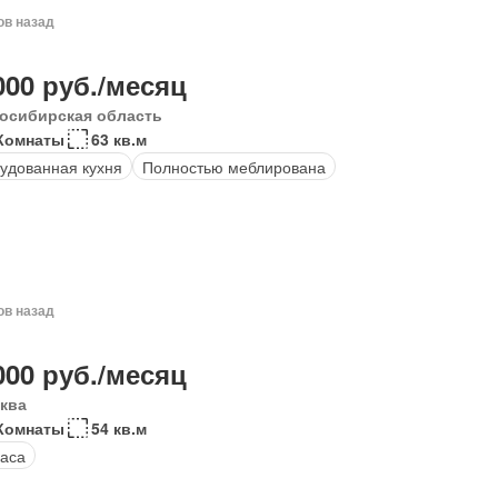
ов назад
000 руб./месяц
осибирская область
Комнаты
63 кв.м
удованная кухня
Полностью меблирована
ов назад
000 руб./месяц
ква
Комнаты
54 кв.м
аса