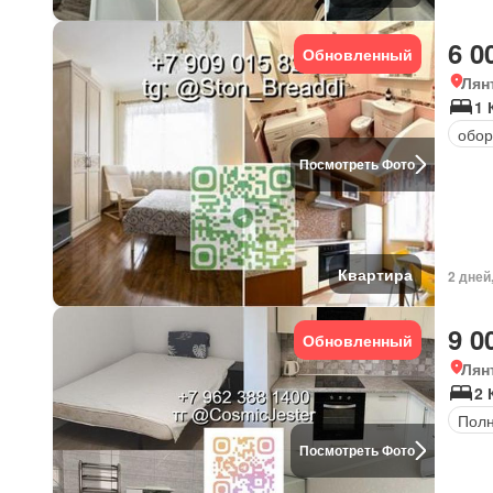
6 0
Обновленный
Лян
1 
обор
Посмотреть Фото
Квартира
2 дней
9 0
Обновленный
Лян
2 
Полн
Посмотреть Фото