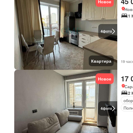
45 
Новое
Нов
1 
4
фото
Квартира
19 час
17 
Новое
Сар
2 
обор
Полн
4
фото