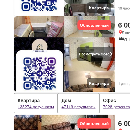
Квартира
19 час
6 0
Обновленный
Лян
1 
Посмотреть Фото
Квартира
1 день
Квартира
Дом
Офис
135274 результаты
47119 результаты
7928 результ
6 0
Обновленный