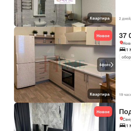
Квартира
2 дней
37 
Новое
Нов
1 
обор
4
фото
Квартира
19 час
По
Новое
Све
1 