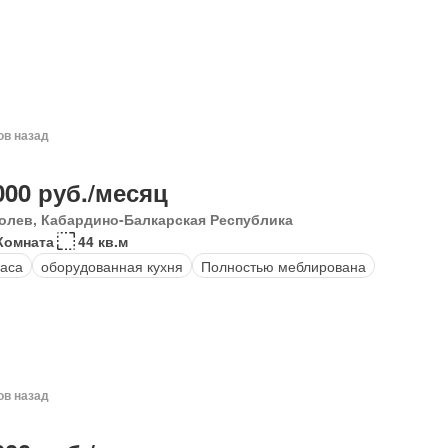
ов назад
000 руб./месяц
олев, Кабардино-Балкарская Республика
Комната
44 кв.м
аса
оборудованная кухня
Полностью меблирована
ов назад