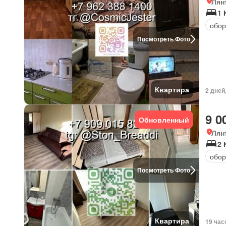
Лян
1 
обор
Посмотреть Фото
Квартира
2 дней
9 0
Обновленный
Лян
2 
обор
Посмотреть Фото
Квартира
19 час