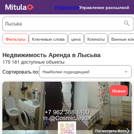
Избранное
Управление рассылкой
Фильтры
Ключевые слова
цена
Комнаты
Ванные ко
Недвижимость Аренда в Лысьва
175 181 доступные объекты
Сортировать по:
Наиболее подходящиеt
Новое
Посмотреть Фото