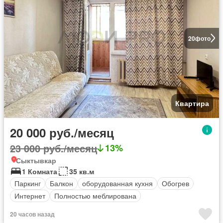
20
фото
Квартира
20 000 руб./месяц
23 000 руб./месяц
13%
Сыктывкар
1 Комната
35 кв.м
Паркинг
Балкон
оборудованная кухня
Обогрев
Интернет
Полностью меблирована
20 часов назад