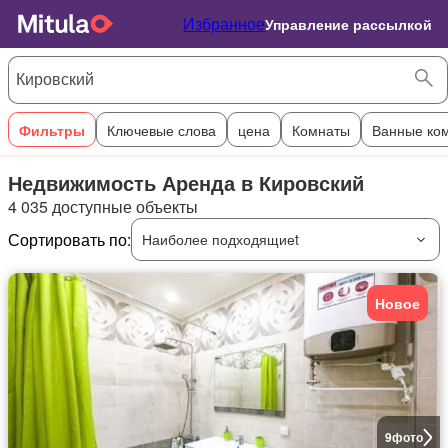
Избранное
Управление рассылкой
Фильтры
Ключевые слова
цена
Комнаты
Ванные ко
Недвижимость Аренда в Кировский
4 035 доступные объекты
Сортировать по:
Наиболее подходящиеt
Новое
9
фото