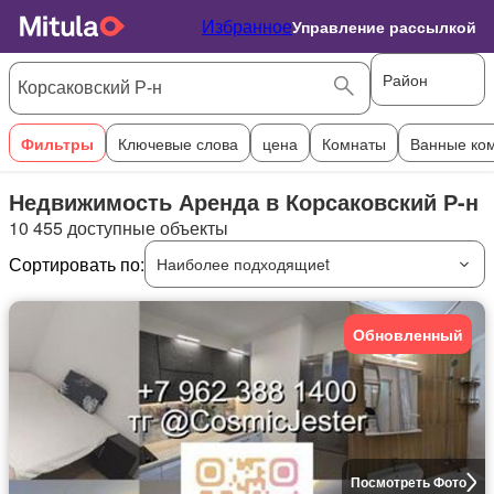
Избранное
Управление рассылкой
Район
Фильтры
Ключевые слова
цена
Комнаты
Ванные ко
Недвижимость Аренда в Корсаковский Р-н
10 455 доступные объекты
Сортировать по:
Наиболее подходящиеt
Обновленный
Посмотреть Фото