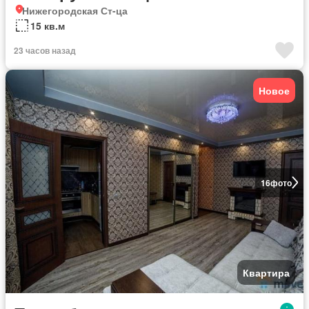
Нижегородская Ст-ца
15 кв.м
23 часов назад
Новое
16
фото
Квартира