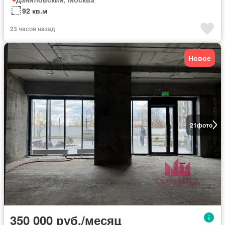
92 кв.м
23 часов назад
Новое
21
фото
350 000 руб./месяц