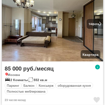
14
фото
Квартира
85 000 руб./месяц
Москва
2 Комнаты
552 кв.м
Паркинг
Балкон
Консьерж
оборудованная кухня
Полностью меблирована
23 часов назад