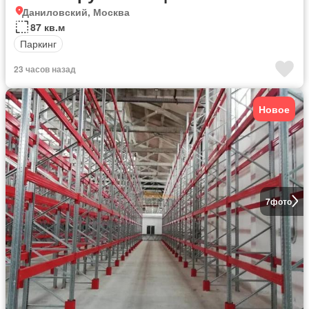
Даниловский, Москва
87 кв.м
Паркинг
23 часов назад
Новое
7
фото