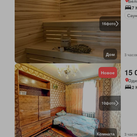
Бел
7
Сау
16
фото
Дом
3 часо
15 
Новое
Оди
2 
10
фото
Комната
3 часо