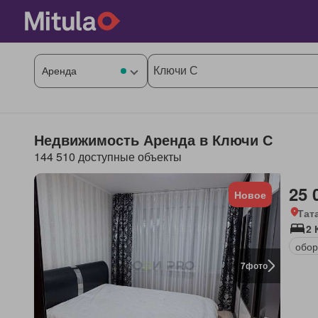
Недвижимость Аренда в Ключи С
144 510 доступные объекты
25 
Новое
Тат
2 
обор
7
фото