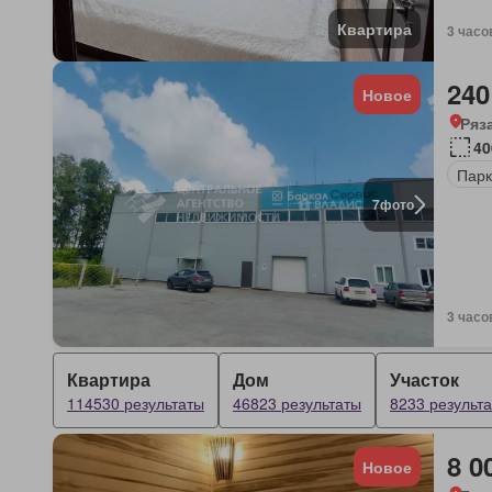
Квартира
3 часо
240
Новое
Ряз
40
Парк
7
фото
3 часо
Квартира
Дом
Участок
114530 результаты
46823 результаты
8233 результ
8 0
Новое