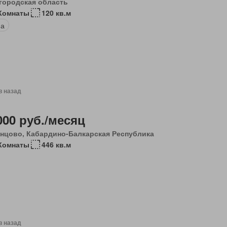
городская область
 Комнаты
120 кв.м
на
в назад
000 руб./месяц
нцово, Кабардино-Балкарская Республика
Комнаты
446 кв.м
в назад