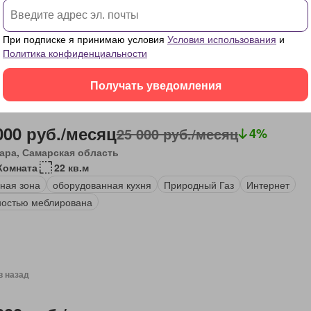
аса
При подписке я принимаю условия
Условия использования
и
Политика конфиденциальности
Получать уведомления
в назад
000 руб./месяц
25 000 руб./месяц
4%
ара, Самарская область
Комната
22 кв.м
ная зона
оборудованная кухня
Природный Газ
Интернет
остью меблирована
в назад