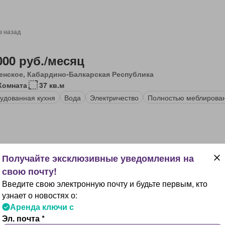
в назад
000 руб./месяц
енское, Кабардино-Балкарская Республика
Комната
37 кв.м
удованная кухня
Вода
Электричество
Полностью меблирова
в назад
Введите свою электронную почту и будьте первым, кто
000 руб./месяц
узнает о новостях о:
ферополь
Аренда ключи с
 кв.м
Эл. почта *