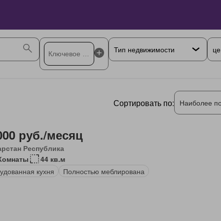
це
Сортировать по:
Наиболее п
000 руб./месяц
арстан Республика
Комнаты
44 кв.м
удованная кухня
Полностью меблирована