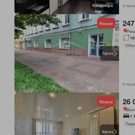
Квартира
3 часо
247
Новое
Ряз
16
Обог
7
фото
3 часо
26 
Новое
Вол
1 
Парк
9
фото