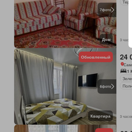
Терр
7
фото
Дом
3 часо
24 
Обновленный
Сам
1 
Зеле
Полн
6
фото
Квартира
3 часо