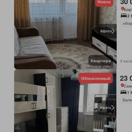
30 
Новое
Бар
2
обор
6
фото
Квартира
3 часо
23 
Обновленный
Сам
1 
Балк
8
фото