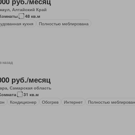
000 руб./месяц
наул, Алтайский Край
 Комнаты
48 кв.м
удованная кухня
Полностью меблирована
в назад
000 руб./месяц
ара, Самарская область
Комната
31 кв.м
он
Кондиционер
Обогрев
Интернет
Полностью меблирова