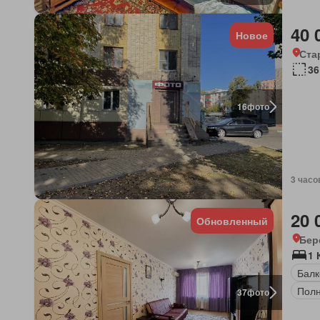
40 
Новое
Ста
36
16
фото
3 часо
20 
Обновленный
Бер
1 
Балк
Полн
37
фото