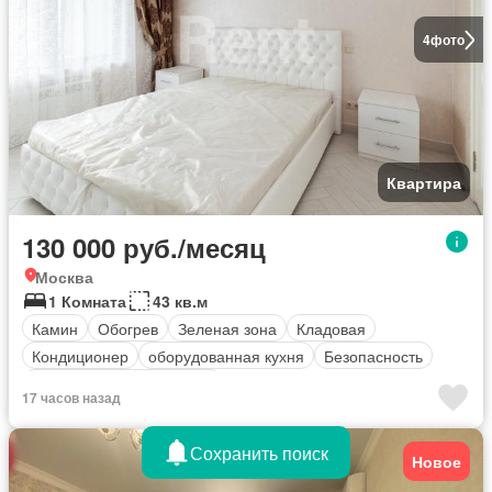
4
фото
Квартира
130 000 руб./месяц
Москва
1 Комната
43 кв.м
Камин
Обогрев
Зеленая зона
Кладовая
Кондиционер
оборудованная кухня
Безопасность
Полностью меблирована
17 часов назад
Сохранить поиск
Новое