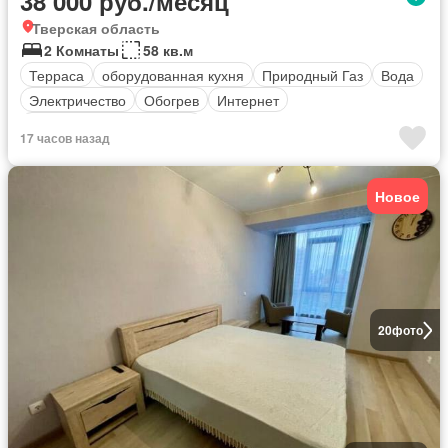
38 000 руб./месяц
Тверская область
2 Комнаты
58 кв.м
Терраса
оборудованная кухня
Природный Газ
Вода
Электричество
Обогрев
Интернет
Полностью меблирована
17 часов назад
Новое
20
фото