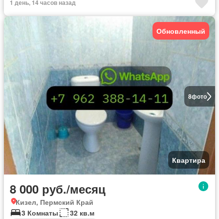
1 день, 14 часов назад
Обновленный
8
фото
Квартира
8 000 руб./месяц
Кизел, Пермский Край
3 Комнаты
32 кв.м