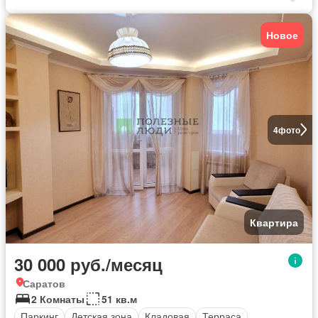
Новое
4
фото
Квартира
30 000 руб./месяц
Саратов
2 Комнаты
51 кв.м
Паркинг
Детская зона
Кладовая
Терраса