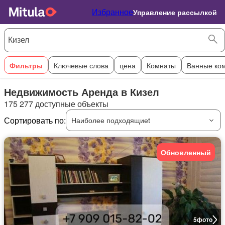
Избранное
Управление рассылкой
Фильтры
Ключевые слова
цена
Комнаты
Ванные ко
Недвижимость Аренда в Кизел
175 277 доступные объекты
Сортировать по:
Наиболее подходящиеt
Обновленный
5
фото