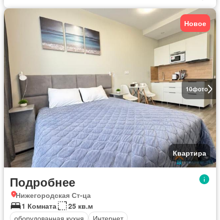
Новое
10
фото
Квартира
Подробнее
Нижегородская Ст-ца
1 Комната
25 кв.м
оборудованная кухня
Интернет