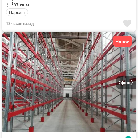
87 кв.м
Паркинг
13 часов назад
Новое
7
фото