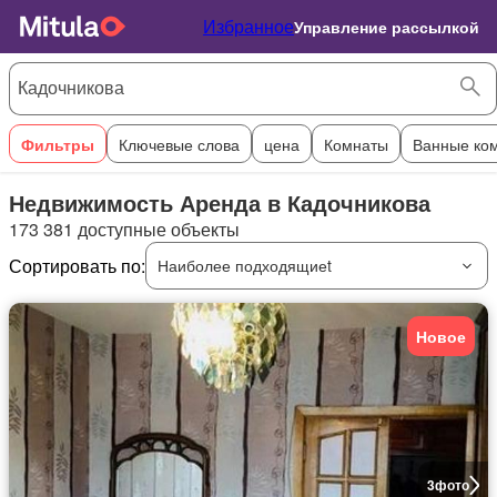
Избранное
Управление рассылкой
Фильтры
Ключевые слова
цена
Комнаты
Ванные ко
Недвижимость Аренда в Кадочникова
173 381 доступные объекты
Сортировать по:
Наиболее подходящиеt
Новое
3
фото