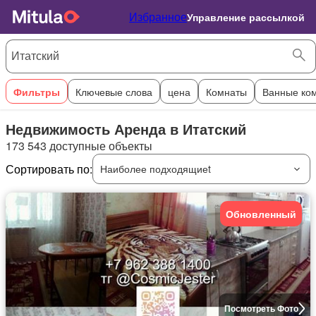
Избранное
Управление рассылкой
Фильтры
Ключевые слова
цена
Комнаты
Ванные ко
Недвижимость Аренда в Итатский
173 543 доступные объекты
Сортировать по:
Наиболее подходящиеt
Обновленный
Посмотреть Фото