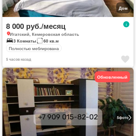
Дом
8 000 руб./месяц
Итатский, Кемеровская область
3 Комнаты
60 кв.м
Полностью меблирована
5 часов назад
Обновленный
5
фото