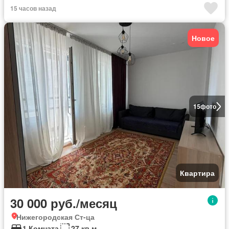
15 часов назад
Новое
15
фото
Квартира
30 000 руб./месяц
Нижегородская Ст-ца
1 Комната
27 кв.м