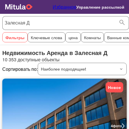
Избранное
Управление рассылкой
Фильтры
Ключевые слова
цена
Комнаты
Ванные ко
Недвижимость Аренда в Залесная Д
10 353 доступные объекты
Сортировать по:
Наиболее подходящиеt
Новое
4
фото