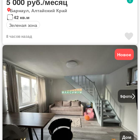
5 000 руб./месяц
Барнаул, Алтайский Край
42 кв.м
Зеленая зона
8 часов назад
Новое
9
фото
Дом