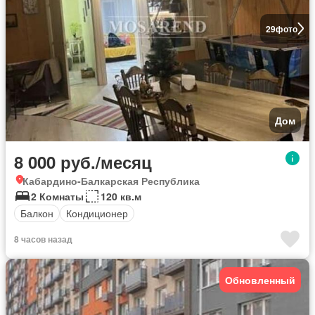
29
фото
Дом
8 000 руб./месяц
Кабардино-Балкарская Республика
2 Комнаты
120 кв.м
Балкон
Кондиционер
8 часов назад
Обновленный