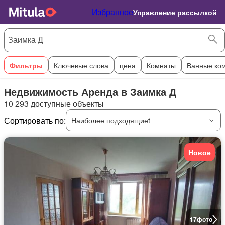
Избранное
Управление рассылкой
Фильтры
Ключевые слова
цена
Комнаты
Ванные ко
Недвижимость Аренда в Заимка Д
10 293 доступные объекты
Сортировать по:
Наиболее подходящиеt
Новое
17
фото