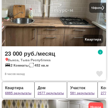
10
фото
Квартира
23 000 руб./месяц
Выкса, Тыва Республика
2 Комнаты
452 кв.м
8 часов назад
Квартира
Дом
Участок
Ком
6885 результаты
2577 результаты
581 результаты
277 
Новое