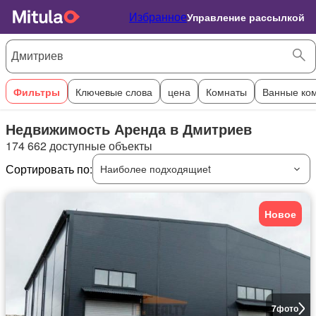
Избранное
Управление рассылкой
Фильтры
Ключевые слова
цена
Комнаты
Ванные ко
Недвижимость Аренда в Дмитриев
174 662 доступные объекты
Сортировать по:
Наиболее подходящиеt
Новое
7
фото