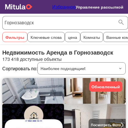
Избранное
Управление рассылкой
Фильтры
Ключевые слова
цена
Комнаты
Ванные ко
Недвижимость Аренда в Горнозаводск
173 418 доступные объекты
Сортировать по:
Наиболее подходящиеt
Обновленный
Посмотреть Фото