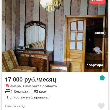
3
фото
Квартира
17 000 руб./месяц
Самара, Самарская область
1 Комната
92 кв.м
Полностью меблирована
9 часов назад