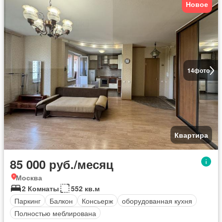
Новое
14
фото
Квартира
85 000 руб./месяц
Москва
2 Комнаты
552 кв.м
Паркинг
Балкон
Консьерж
оборудованная кухня
Полностью меблирована