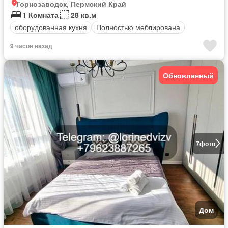
Горнозаводск, Пермский Край
1 Комната
28 кв.м
оборудованная кухня
Полностью меблирована
9 часов назад
Обновленный
7
фото
Дом