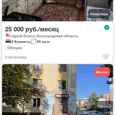
Квартира
25 000 руб./месяц
Старый Оскол, Белгородская область
2 Комнаты
54 кв.м
Обогрев
3 часов назад
Новое
16
фото