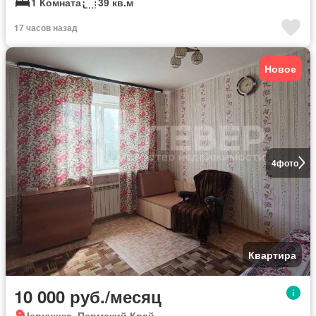
1 Комната
39 кв.м
17 часов назад
Новое
4
фото
Квартира
10 000 руб./месяц
Чернушка, Пермский Край