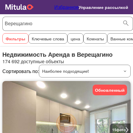
Избранное
Управление рассылкой
Фильтры
Ключевые слова
цена
Комнаты
Ванные ко
Недвижимость Аренда в Верещагино
174 692 доступные объекты
Сортировать по:
Наиболее подходящиеt
Обновленный
15
фото