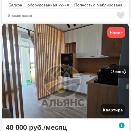
Балкон
оборудованная кухня
Полностью меблирована
10 часов назад
Новое
25
фото
Квартира
40 000 руб./месяц