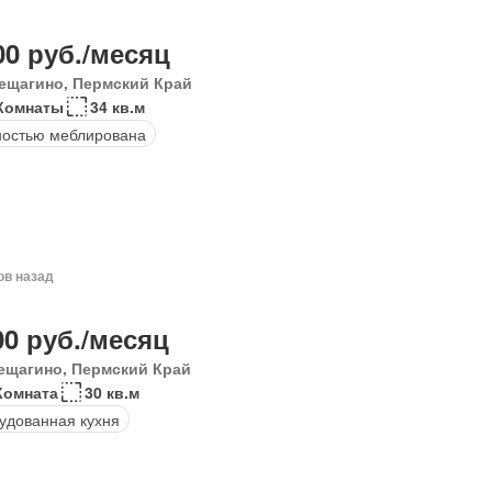
00 руб./месяц
ещагино, Пермский Край
Комнаты
34 кв.м
остью меблирована
ов назад
00 руб./месяц
ещагино, Пермский Край
Комната
30 кв.м
удованная кухня