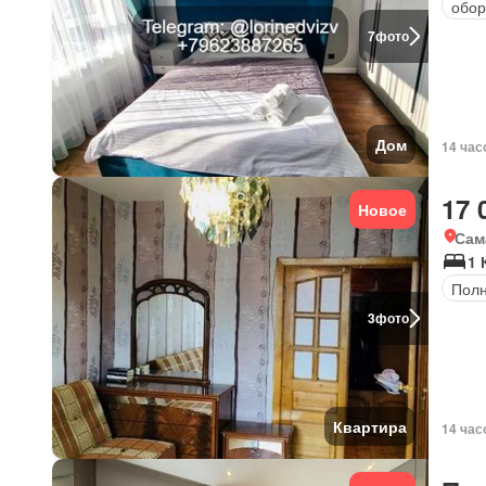
обор
7
фото
Дом
14 час
17 
Новое
Сам
1 
Полн
3
фото
Квартира
14 час