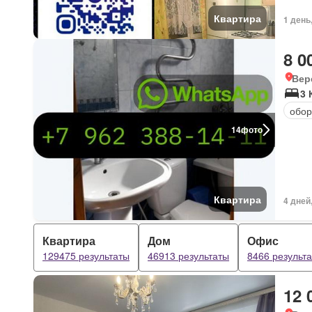
Квартира
1 день
8 0
Вер
3 
обор
14
фото
Квартира
4 дней
Квартира
Дом
Офис
129475 результаты
46913 результаты
8466 результ
12 