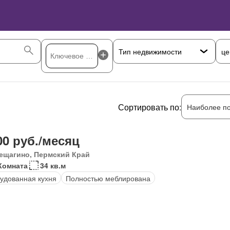
це
Сортировать по:
Наиболее п
00 руб./месяц
ещагино, Пермский Край
Комната
34 кв.м
удованная кухня
Полностью меблирована