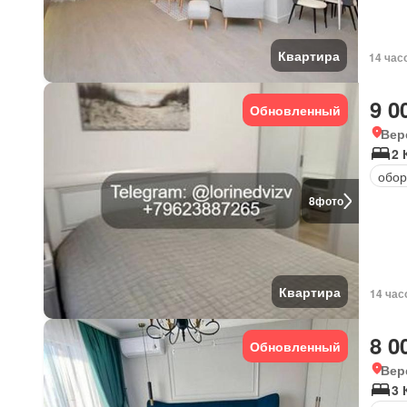
Квартира
14 час
9 0
Обновленный
Вер
2
обор
8
фото
Квартира
14 час
8 0
Обновленный
Вер
3 