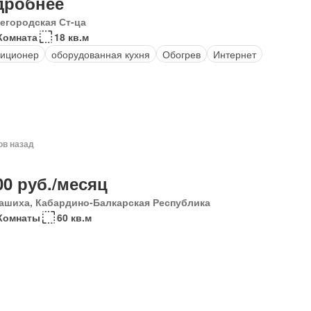
дробнее
егородская Ст-ца
Комната
18 кв.м
иционер
оборудованная кухня
Обогрев
Интернет
ов назад
00 руб./месяц
ашиха, Кабардино-Балкарская Республика
Комнаты
60 кв.м