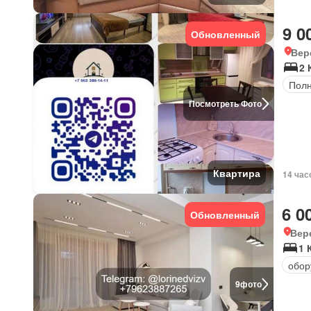
9 0
Обновленный
Вер
2 
Полн
Посмотреть Фото
Квартира
14 час
6 0
Обновленный
Вер
1 
обор
9
фото