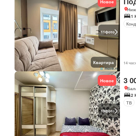
По
Новое
Ниж
1 
Конд
11
фото
Квартира
14 час
3 0
Новое
Бал
2 
ТВ
19
фото