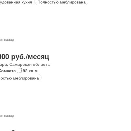
удованная кухня
Полностью меблирована
ов назад
000 руб./месяц
ара, Самарская область
Комната
92 кв.м
остью меблирована
ов назад