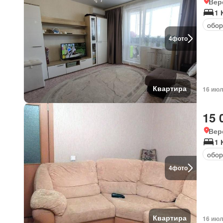
Вер
1 
обор
4
фото
Квартира
16 июл
15 
Вер
1 
обор
4
фото
Квартира
16 июл