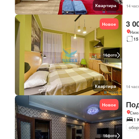
Квартира
14 час
3 0
Новое
Ниж
15
16
фото
Квартира
14 час
По
Новое
Смо
1 
обор
16
фото