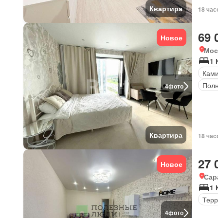
Квартира
18 час
69 
Новое
Мос
1 
Кам
Полн
4
фото
Квартира
18 час
27 
Новое
Сар
1 
Терр
4
фото