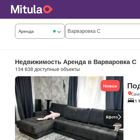
Недвижимость Аренда в Варваровка С
134 638 доступные объекты
По
Новое
Све
1 
8
фото