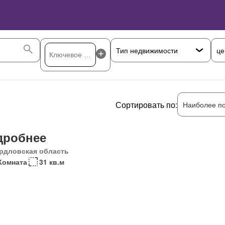
це
Сортировать по:
Наиболее п
дробнее
рдловская область
Комната
31 кв.м