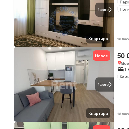
Парк
Полн
4
фото
Квартира
18 час
50 
Новое
Мос
1 
Кам
4
фото
Квартира
18 час