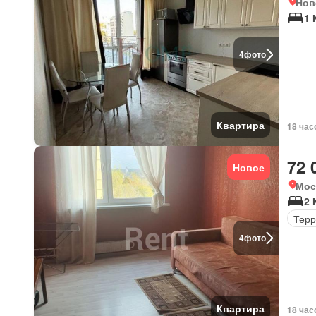
Нов
1 
4
фото
Квартира
18 час
72 
Новое
Мос
2 
Терр
4
фото
Квартира
18 час