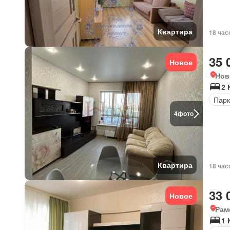
Квартира
18 час
35 
Новое
Нов
2 
Парк
4
фото
Квартира
18 час
33 
Новое
Рам
1 