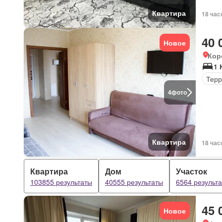
Квартира
18 час
40 
Новое
Кор
1 
Терр
4
фото
Квартира
18 час
Квартира
Дом
Участок
103855 результаты
40555 результаты
6564 результ
45 
Новое