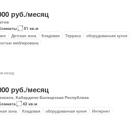
000 руб./месяц
атов
Комнаты
51 кв.м
инг
Детская зона
Кладовая
Терраса
оборудованная кухня
остью меблирована
ов назад
000 руб./месяц
енское, Кабардино-Балкарская Республика
Комната
42 кв.м
ная зона
Кладовая
оборудованная кухня
Интернет