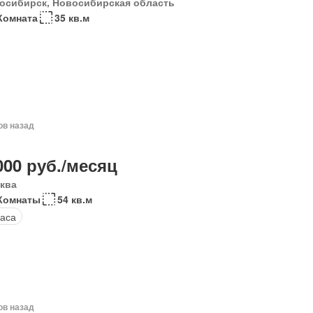
осибирск, Новосибирская область
Комната
35 кв.м
ов назад
000 руб./месяц
ква
Комнаты
54 кв.м
аса
ов назад