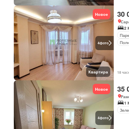
30 
Новое
Сар
2 
Парк
Полн
4
фото
Квартира
18 час
35 
Новое
Рам
1 
Зеле
4
фото