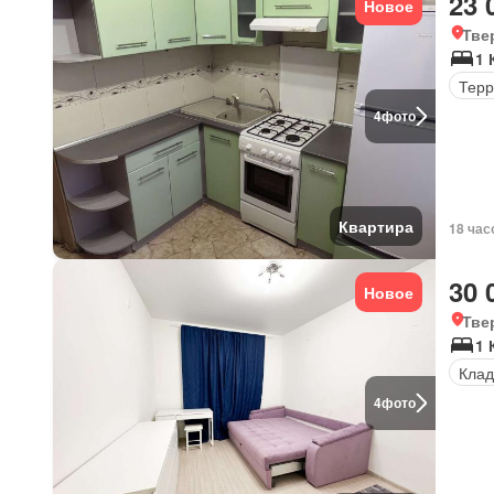
23 
Новое
Тве
1 
Терр
4
фото
Квартира
18 час
30 
Новое
Тве
1 
Клад
4
фото