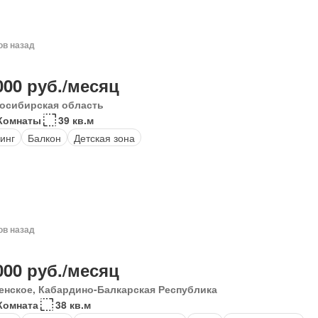
ов назад
000 руб./месяц
осибирская область
Комнаты
39 кв.м
инг
Балкон
Детская зона
ов назад
000 руб./месяц
енское, Кабардино-Балкарская Республика
Комната
38 кв.м