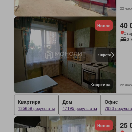
22 час
40 
Новое
Ста
3 
10
фото
Квартира
22 час
Квартира
Дом
Офис
135659 результаты
47195 результаты
7933 результ
25 
Новое