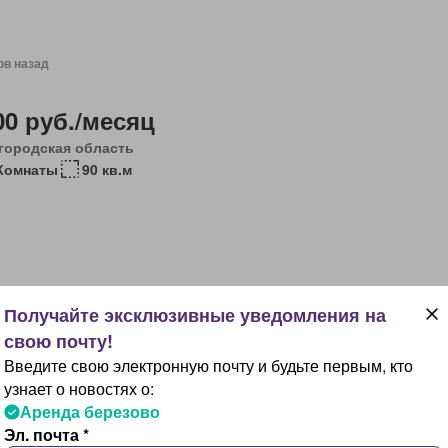
ов назад
00 руб./месяц
городская область
 Комнаты
90 кв.м
ов назад
Введите свою электронную почту и будьте первым, кто
000 руб./месяц
узнает о новостях о:
тов-на-дону, Ростовская область
Аренда березово
 кв.м
Эл. почта *