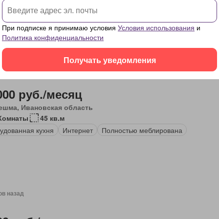
одный Газ
Обогрев
При подписке я принимаю условия
Условия использования
и
Политика конфиденциальности
Получать уведомления
ов назад
000 руб./месяц
ешма, Ивановская область
Комнаты
45 кв.м
удованная кухня
Интернет
Полностью меблирована
ов назад