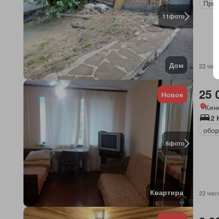
Прир
11
фото
Дом
22 час
25 
Новое
Кин
2 
обор
6
фото
Квартира
22 час