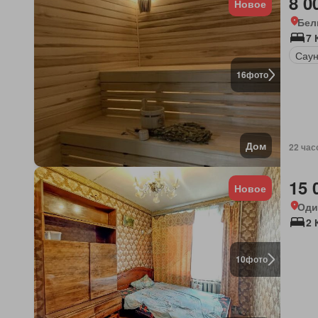
8 0
Новое
Бел
7
Сау
16
фото
Дом
22 час
15 
Новое
Оди
2 
10
фото