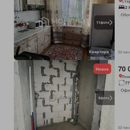
Ста
2 
Обог
11
фото
Квартира
22 час
70 
Новое
Лен
77
Офи
6
фото
22 час