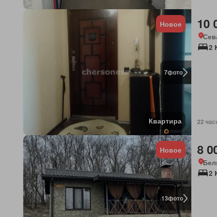
10 
Новое
Сев
2 
7
фото
Квартира
22 час
8 0
Новое
Бел
2
13
фото