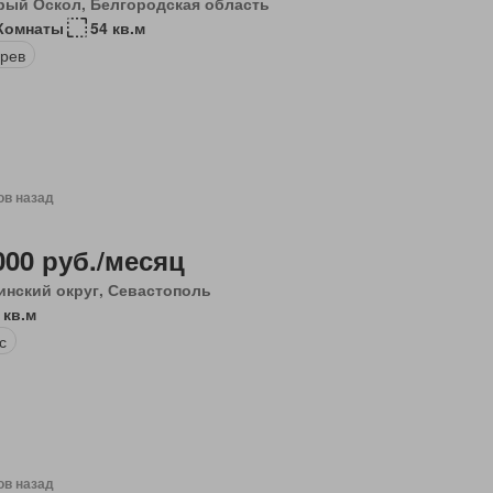
рый Оскол, Белгородская область
Комнаты
54 кв.м
рев
ов назад
000 руб./месяц
инский округ, Севастополь
 кв.м
с
ов назад