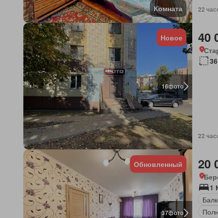
Комната
22 час
40 
Новое
Ста
36
16
фото
22 час
20 
Обновленный
Бер
1 
Балк
Полн
37
фото