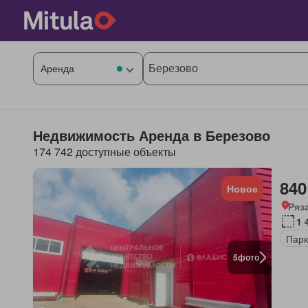
Недвижимость Аренда в Березово
174 742 доступные объекты
840
Новое
Ряз
1 
Парк
5
фото