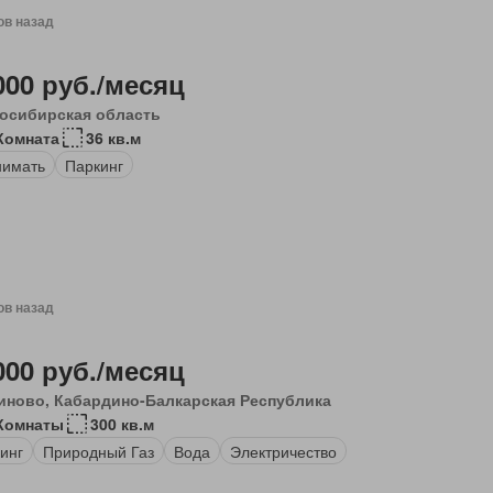
ов назад
000 руб./месяц
осибирская область
Комната
36 кв.м
нимать
Паркинг
ов назад
000 руб./месяц
иново, Кабардино-Балкарская Республика
Комнаты
300 кв.м
инг
Природный Газ
Вода
Электричество