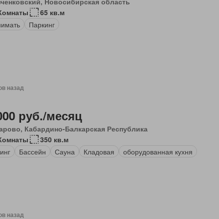
ченковский, Новосибирская область
Комнаты
65 кв.м
нимать
Паркинг
ов назад
000 руб./месяц
арово, Кабардино-Балкарская Республика
Комнаты
350 кв.м
инг
Бассейн
Сауна
Кладовая
оборудованная кухня
ов назад