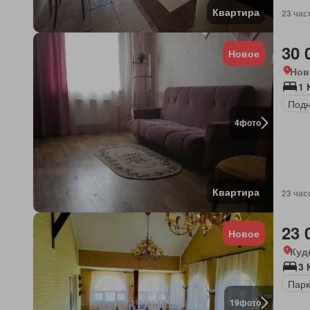
Квартира
23 час
30 
Новое
Нов
1 
Под
4
фото
Квартира
23 час
23 
Новое
Куд
3 
Парк
19
фото