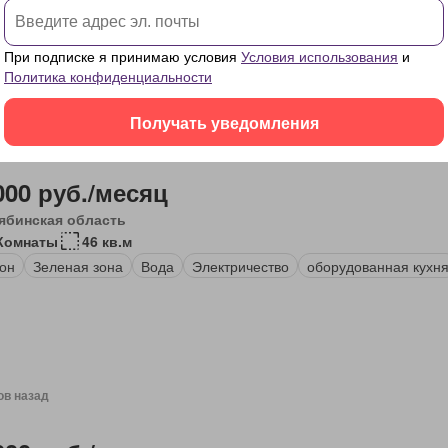
удованная кухня
Полностью меблирована
При подписке я принимаю условия
Условия использования
и
Политика конфиденциальности
Получать уведомления
ов назад
000 руб./месяц
ябинская область
Комнаты
46 кв.м
он
Зеленая зона
Вода
Электричество
оборудованная кухн
ов назад