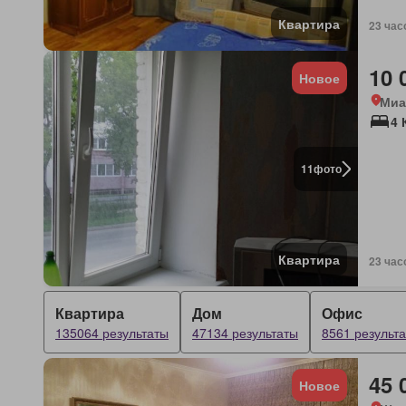
Квартира
23 час
10 
Новое
Миа
4 
11
фото
Квартира
23 час
Квартира
Дом
Офис
135064 результаты
47134 результаты
8561 результ
45 
Новое