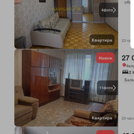
обор
4
фото
Квартира
23 час
27 
Новое
Чел
2 
Балк
11
фото
Квартира
23 час