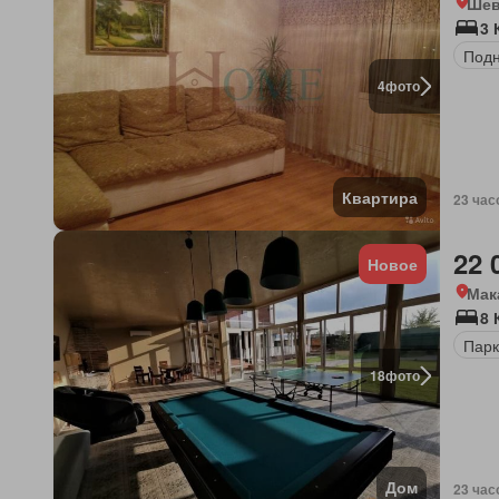
Шев
3 
Под
4
фото
Квартира
23 час
22 
Новое
Мак
8 
Парк
18
фото
Дом
23 час