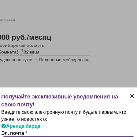
ов назад
000 руб./месяц
осибирская область
Комната
32 кв.м
удованная кухня
Полностью меблирована
ов назад
Введите свою электронную почту и будьте первым, кто
000 руб./месяц
узнает о новостях о:
, Башкортостан Респ
Аренда барда
Комната
40 кв.м
Эл. почта *