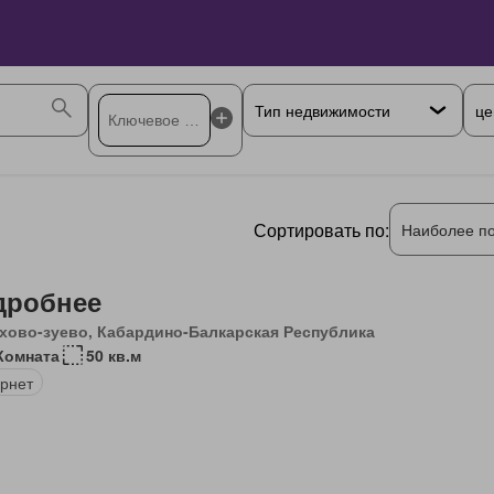
це
Сортировать по:
Наиболее п
дробнее
хово-зуево, Кабардино-Балкарская Республика
Комната
50 кв.м
рнет