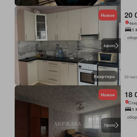
20 
Новое
Чел
1 
обор
6
фото
Квартира
23 час
18 
Новое
Ста
1 
обор
7
фото