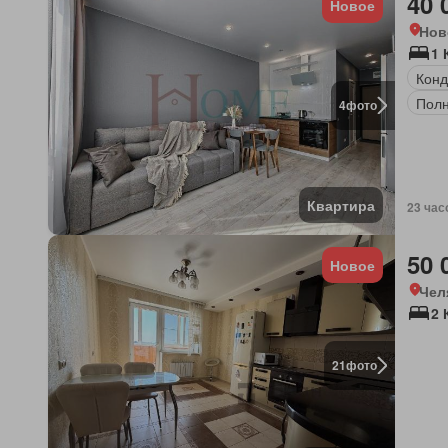
40 
Новое
Нов
1 
Конд
Полн
4
фото
Квартира
23 час
50 
Новое
Чел
2 
21
фото