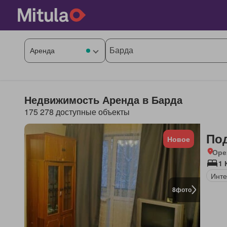
Недвижимость Аренда в Барда
175 278 доступные объекты
По
Новое
Оре
1 
Инте
8
фото