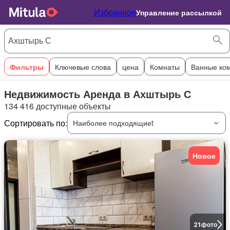
Избранное
Управление рассылкой
Фильтры
Ключевые слова
цена
Комнаты
Ванные ко
Недвижимость Аренда в Ахштырь С
134 416 доступные объекты
Сортировать по:
Наиболее подходящиеt
Новое
21
фото