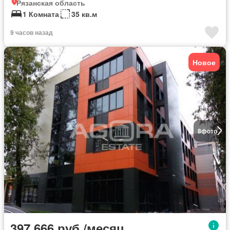
Рязанская область
1 Комната
35 кв.м
9 часов назад
Новое
8
фото
397 666 руб./месяц