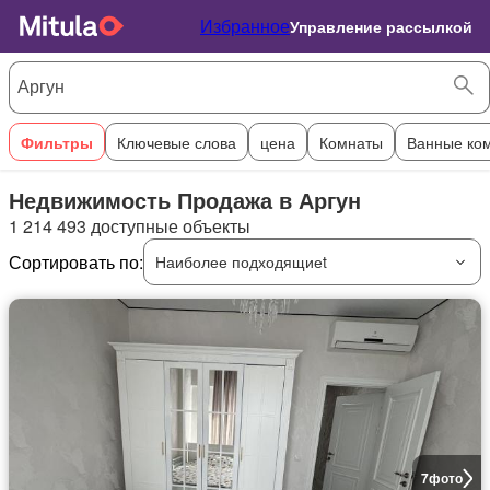
Избранное
Управление рассылкой
Фильтры
Ключевые слова
цена
Комнаты
Ванные ко
Недвижимость Продажа в Аргун
1 214 493 доступные объекты
Сортировать по:
Наиболее подходящиеt
7
фото