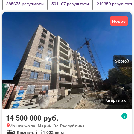
885675 результаты
591167 результаты
210359 результаты
Новое
5
фото
Квартира
14 500 000 руб.
Йошкар-ола, Марий Эл Республика
3 Комнаты
1 022 кв.м