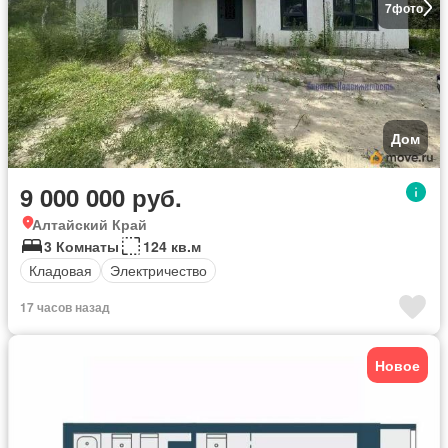
7
фото
Дом
9 000 000 руб.
Алтайский Край
3 Комнаты
124 кв.м
Кладовая
Электричество
17 часов назад
Новое