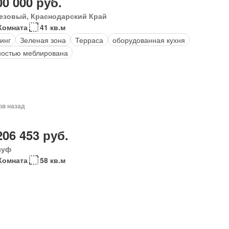
00 000 руб.
езовый, Краснодарский Край
Комната
41 кв.м
инг
Зеленая зона
Терраса
оборудованная кухня
остью меблирована
ов назад
206 453 руб.
зуф
Комната
58 кв.м