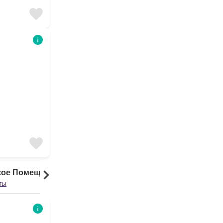
кое Помещение
ты