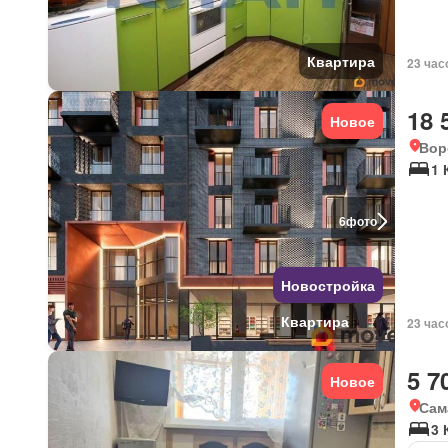
Квартира
23 час
18 
Новое
Вор
1 
6
фото
Новостройка
Квартира
23 час
5 7
Новое
Сам
3 