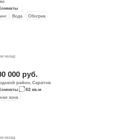
кс
Комнаты
инг
Вода
Обогрев
ов назад
00 000 руб.
одской район, Саратов
Комнаты
62 кв.м
ная зона
ов назад