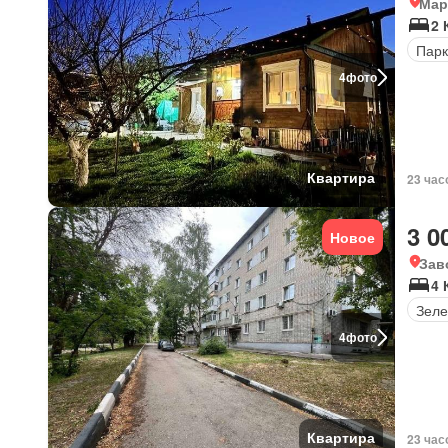
Мар
2 
Парк
4
фото
Квартира
23 час
3 0
Новое
Зав
4 
Зеле
4
фото
Квартира
23 час