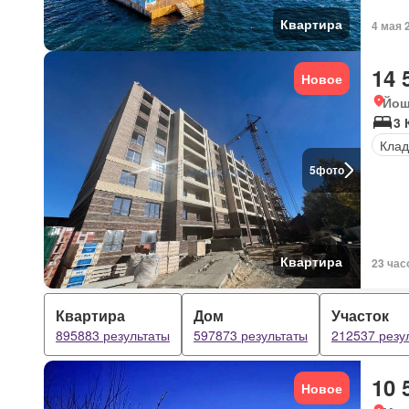
Квартира
4 мая 
14 
Новое
Йош
3 
Клад
5
фото
Квартира
23 час
Квартира
Дом
Участок
895883 результаты
597873 результаты
212537 резу
10 
Новое