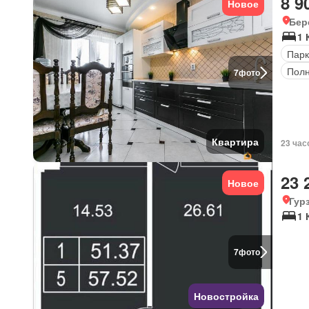
8 9
Новое
Бер
1 
Парк
Полн
7
фото
Квартира
23 час
23 
Новое
Гур
1 
7
фото
Новостройка