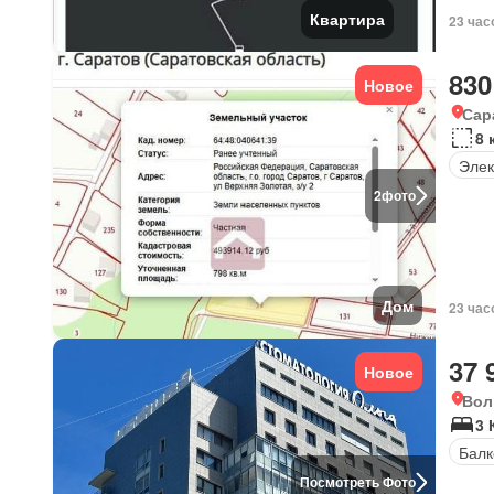
Квартира
23 час
830
Новое
Сар
8 
Элек
2
фото
Дом
23 час
37 
Новое
Вол
3 
Балк
Посмотреть Фото