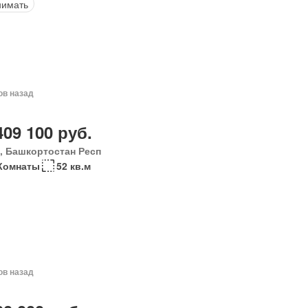
нимать
ов назад
409 100 руб.
, Башкортостан Респ
Комнаты
52 кв.м
ов назад