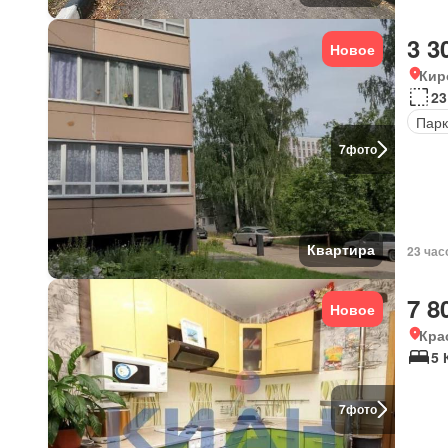
3 3
Новое
Кир
23
Парк
7
фото
Квартира
23 час
7 8
Новое
Кра
5 
7
фото